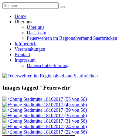
Zum
Suchen
Suchen
Feuerwehren
Inhalt
nach:
im
springen
Home
Regionalverband
Über uns
Saarbrücken
Über uns
Das Team
Feuerwehren im Regionalverband Saarbrücken
Infobereich
Veranstaltungen
Kontakt
Impressum
Datenschutzerklärung
Images tagged "Feuerwehr"