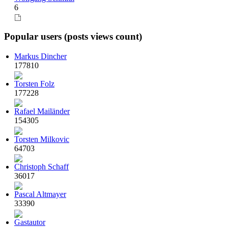
6
Popular users (posts views count)
Markus Dincher
177810
Torsten Folz
177228
Rafael Mailänder
154305
Torsten Milkovic
64703
Christoph Schaff
36017
Pascal Altmayer
33390
Gastautor