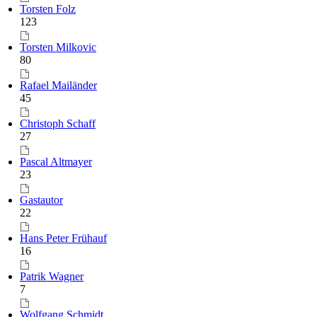
Torsten Folz
123
Torsten Milkovic
80
Rafael Mailänder
45
Christoph Schaff
27
Pascal Altmayer
23
Gastautor
22
Hans Peter Frühauf
16
Patrik Wagner
7
Wolfgang Schmidt