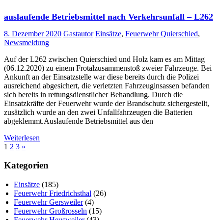
auslaufende Betriebsmittel nach Verkehrsunfall – L262
8. Dezember 2020
Gastautor
Einsätze
,
Feuerwehr Quierschied
,
Newsmeldung
Auf der L262 zwischen Quierschied und Holz kam es am Mittag
(06.12.2020) zu einem Frotalzusammenstoß zweier Fahrzeuge. Bei
Ankunft an der Einsatzstelle war diese bereits durch die Polizei
ausreichend abgesichert, die verletzten Fahrzeuginsassen befanden
sich bereits in rettungsdienstlicher Behandlung. Durch die
Einsatzkräfte der Feuerwehr wurde der Brandschutz sichergestellt,
zusätzlich wurde an den zwei Unfallfahrzeugen die Batterien
abgeklemmt.Auslaufende Betriebsmittel aus den
Weiterlesen
Seitennummerierung
Nächste
1
2
3
»
Beiträge
der
Kategorien
Beiträge
Einsätze
(185)
Feuerwehr Friedrichsthal
(26)
Feuerwehr Gersweiler
(4)
Feuerwehr Großrosseln
(15)
Feuerwehr Heusweiler
(43)