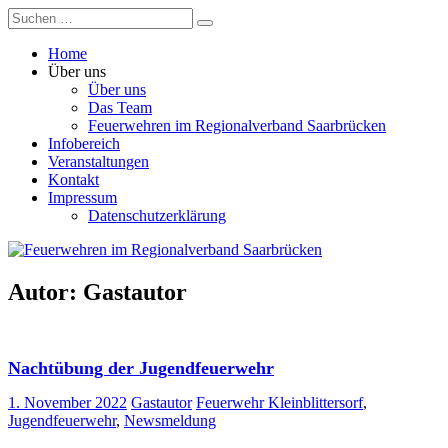
Zum
Suchen
Suchen
Feuerwehren
Inhalt
nach:
im
springen
Home
Regionalverband
Über uns
Saarbrücken
Über uns
Das Team
Feuerwehren im Regionalverband Saarbrücken
Infobereich
Veranstaltungen
Kontakt
Impressum
Datenschutzerklärung
Autor:
Gastautor
Nachtübung der Jugendfeuerwehr
1. November 2022
Gastautor
Feuerwehr Kleinblittersorf
,
Jugendfeuerwehr
,
Newsmeldung